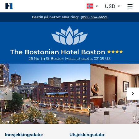
USD
Bestill på nettet eller ring:
(855) 334-6659
The Bostonian Hotel Boston
26 North St
Boston
Massachusetts
02109
US
Innsjekkingsdato:
Utsjekkingsdato: