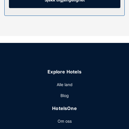
Fasiliteter på eiendommen
Dra nytte av blant annet et helsestudio eller nyt utsikten
fra en terrasse og en hage. Dette hotellet tilbyr også wi-fi
(mot betaling), concierge-tjenester og frisørsalong.
Restaurant
Ta deg et måltid i restauranten eller bli på rommet og
benytt deg av dette hotellets romservice (på fastsatte
tidspunkter). Stedet har en bar/lounge hvor du kan slukke
tørsten med din yndlingsdrink.
Explore Hotels
Andre fasiliteter
Gjester har tilgang til blant annet et døgnåpent
Alle land
forretningssenter, hurtigutsjekking og
Blog
renseri-/vaskeritjenester. Dette hotellet tilbyr 6 møtelokaler
for ulike typer møter og eventer.
HotelsOne
Om oss