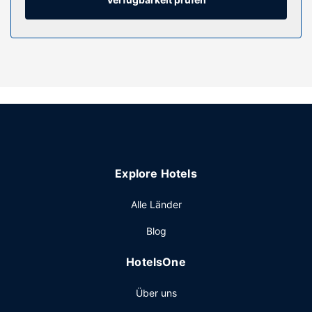
Telefone, mit denen du kostenlose Ortsgespräche führen
kannst.
Ausstattung der Anlage
Nutz folgende Freizeiteinrichtung: Fitnesscenter. Du
kannst aber auch den schönen Ausblick von folgenden
Punkten genießen: Terrasse und Garten. Dieses Hotel
bietet auch ein WLAN-Internetzugang (gegen Gebühr), ein
Concierge-Service und ein Friseursalon.
Restaurant
Explore Hotels
Dieses Hotel bietet ein Restaurant mit hervorragenden
Speisen. Nutz alternativ den Zimmerservice (bitte Zeiten
Alle Länder
beachten). Deinen Durst kannst du an der Bar/Lounge
stillen.
Blog
Sonstige Einrichtungen
HotelsOne
Zum Angebot gehören ein rund um die Uhr geöffnetes
Businesscenter, ein Express-Check-out und ein
Über uns
Textilreinigungsservice. Für Veranstaltungen beherbergt
dieses Hotel 6 Tagungsräume.