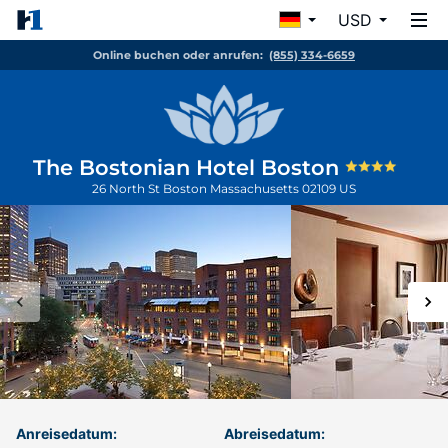
USD
Online buchen oder anrufen:
(855) 334-6659
The Bostonian Hotel Boston
26 North St
Boston
Massachusetts
02109
US
Anreisedatum:
Abreisedatum: