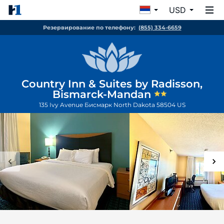
USD
Резервирование по телефону:
(855) 334-6659
Country Inn & Suites by Radisson,
Bismarck-Mandan
135 Ivy Avenue
Бисмарк
North Dakota
58504
US