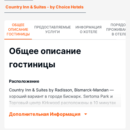
Country Inn & Suites - by Choice Hotels
ОБЩЕЕ
ПОРЯДОК
ПРЕДОСТАВЛЯЕМЫЕ
ИНФОРМАЦИЯ
ОПИСАНИЕ
ПРОЖИВАНИ
УСЛУГИ
О ХОТЕЛЕ
ГОСТИНИЦЫ
В ОТЕЛЕ
Общее описание
гостиницы
Pасположение
Country Inn & Suites by Radisson, Bismarck-Mandan —
хороший вариант в городе Бисмарк. Sertoma Park и
Торговый центр Kirkwood расположены в 10 минутах
ходьбы. Отель — вариант с прекрасным
Дополнительная Информация
расположением: Зоопарк Дакоты находится в 1,1 км,
Riverwood Golf Course — в 1,1 км от него.