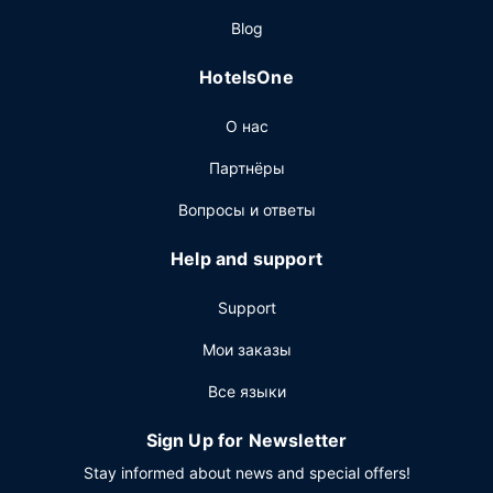
Другие особенности
Blog
Для удобства гостей предоставляется следующее:
HotelsOne
бизнес-центр, ускоренная регистрация при заезде и
ускоренная регистрация при отъезде.
О нас
Предоставляется бесплатная самостоятельная
парковка.
Партнёры
Вопросы и ответы
Help and support
Support
Мои заказы
Все языки
Sign Up for Newsletter
Stay informed about news and special offers!