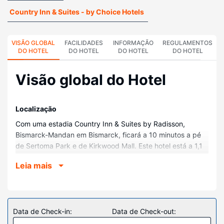
Country Inn & Suites - by Choice Hotels
VISÃO GLOBAL
FACILIDADES
INFORMAÇÃO
REGULAMENTOS
DO HOTEL
DO HOTEL
DO HOTEL
DO HOTEL
Visão global do Hotel
Localização
Com uma estadia Country Inn & Suites by Radisson,
Bismarck-Mandan em Bismarck, ficará a 10 minutos a pé
de Sertoma Park e de Kirkwood Mall. Este hotel está a 1,1
km (0,7 mi) de Dakota Zoo e a 1,1 km (0,7 mi) de
Leia mais
Riverwood Golf Course.
Quartos
Sinta-se em casa num dos 61 quartos com ar
condicionado, um micro-ondas e um televisor LCD. O
Data de Check-in:
Data de Check-out:
acesso à internet sem fios permite-lhe estar sempre