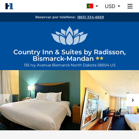
USD
Reservar por telefone:
(855) 334-6659
Country Inn & Suites by Radisson,
Bismarck-Mandan
135 Ivy Avenue
Bismarck
North Dakota
58504
US