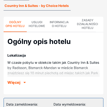
Country Inn & Suites - by Choice Hotels
ZASADY
OGÓLNY
USŁUGI
INFORMACJA
DZIAŁALNOŚCI
OPIS HOTELU
HOTELOWE
O HOTELU
HOTELU
Ogólny opis hotelu
Lokalizacja
W czasie pobytu w obiekcie takim jak Country Inn & Suites
by Radisson, Bismarck-Mandan w mieście Bismarck
znajdziesz się 10 minut piechotą od miejsc takich jak Park
Sertoma i Centrum Handlowe Kirkwood. Hotel znajduje się
Więcej
1,1 km od atrakcji takiej jak Zoo Dakota i 1,1 km od miejsca
takiego jak Pole Golfowe Riverwood.
Pokoje
Poczuj się jak w domu w 61 klimatyzowanych pokojach,
Data zameldowania:
Data wymeldowania: