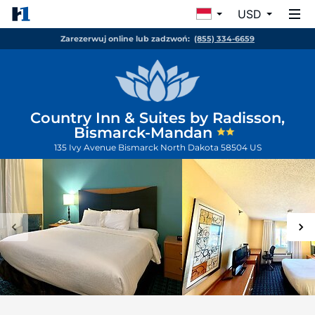
USD
Zarezerwuj online lub zadzwoń:
(855) 334-6659
Country Inn & Suites by Radisson,
Bismarck-Mandan
135 Ivy Avenue
Bismarck
North Dakota
58504
US