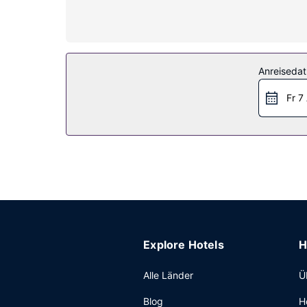
Ortsgespräche führen kannst.
Ausstattung der Anlage
Nimm dir ausreichend Zeit für Einrichtungen wie:
Restaurant
Anreiseda
Country Inn & Suites by Radisson, Bismarck-Manda
Fr 7
Sonstige Einrichtungen
Zum Angebot gehören ein Businesscenter, ein Exp
Explore Hotels
H
Alle Länder
Ü
Blog
H