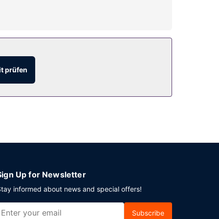
tück ist gegen Gebühr erhältlich.
t prüfen
: Parken ohne Service (kostenlos).
Sign Up for Newsletter
tay informed about news and special offers!
Subscribe