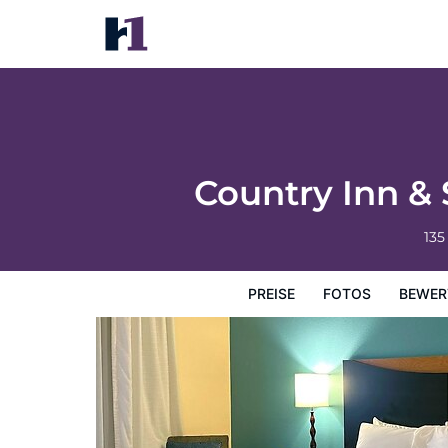
Country Inn & Suites by Radisson, Bisma
Preise
Fotos
Bewertungen
Karte
Hotelausstatt
Country Inn &
135
PREISE
FOTOS
BEWER