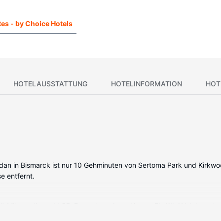
tes - by Choice Hotels
HOTELAUSSTATTUNG
HOTELINFORMATION
HOT
an in Bismarck ist nur 10 Gehminuten von Sertoma Park und Kirkwood 
e entfernt.
 mit Mikrowelle und LCD-Fernseher wie zu Hause. Ein WLAN-Internetz
nd Haartrockner. Zur Austattung gehören Safes und Schreibtische s