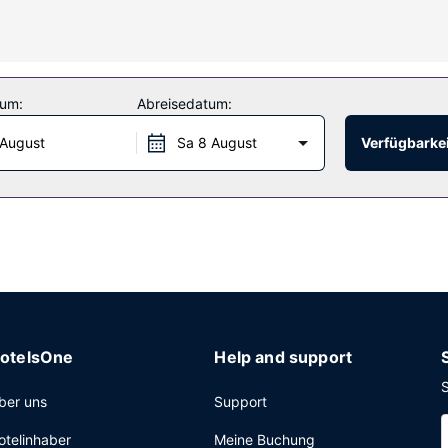
 Innenpool und Fitnessmöglichkeiten.
tum:
Abreisedatum:
n bietet seinen Gästen ein Restaurant mit köstlichen Speisen. Frühs
 August
Sa 8 August
Verfügbarkei
ress-Check-in und ein Express-Check-out. Vor Ort gibt es Folgendes
otelsOne
Help and support
S
ber uns
Support
otelinhaber
Meine Buchung