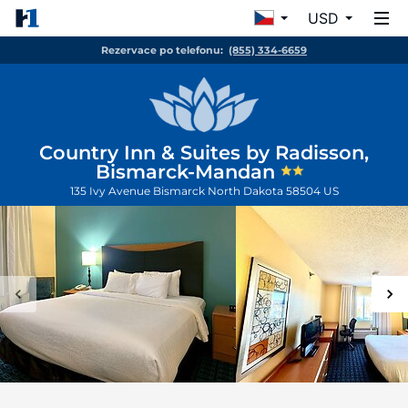
USD
Rezervace po telefonu:
(855) 334-6659
Country Inn & Suites by Radisson,
Bismarck-Mandan
135 Ivy Avenue
Bismarck
North Dakota
58504
US