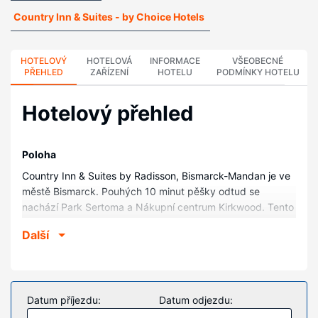
Country Inn & Suites - by Choice Hotels
HOTELOVÝ
HOTELOVÁ
INFORMACE
VŠEOBECNÉ
PŘEHLED
ZAŘÍZENÍ
HOTELU
PODMÍNKY HOTELU
Hotelový přehled
Poloha
Country Inn & Suites by Radisson, Bismarck-Mandan je ve
městě Bismarck. Pouhých 10 minut pěšky odtud se
nachází Park Sertoma a Nákupní centrum Kirkwood. Tento
hotel se nachází 1,1 km od Zoo Dakota a 1,1 km od Golfové
Další
hřiště Riverwood.
Pokoje
V jednom z 61 klimatizovaných pokojů, k jejichž vybavení
patří mikrovlnná trouba a LCD televize, se budete cítit jako
Datum příjezdu:
Datum odjezdu:
doma. Bezdrátový internet zdarma vám zajistí spojení se