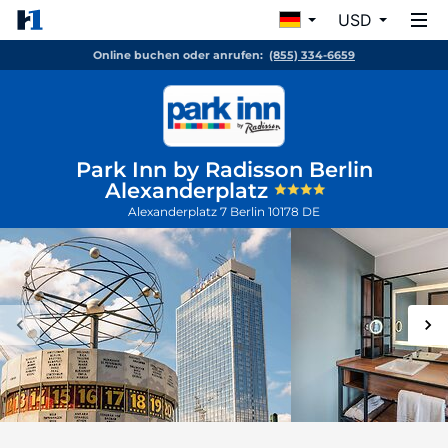
USD
Online buchen oder anrufen:
(855) 334-6659
Park Inn by Radisson Berlin
Alexanderplatz
Alexanderplatz 7
Berlin
10178
DE