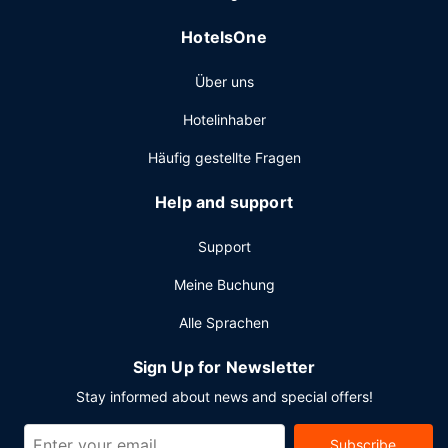
ein Frühstücksbuffet angeboten.
Sonstige Einrichtungen
HotelsOne
Zum Angebot gehören ein Businesscenter, ein Express-
Über uns
Check-out und ein Textilreinigungsservice. Vor Ort gibt es
Folgendes: Parken ohne Service (kostenpflichtig).
Hotelinhaber
Häufig gestellte Fragen
Help and support
Support
Meine Buchung
Alle Sprachen
Sign Up for Newsletter
Stay informed about news and special offers!
Subscribe