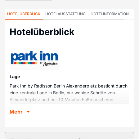
HOTELÜBERBLICK
HOTELAUSSTATTUNG
HOTELINFORMATION
HO
Hotelüberblick
Lage
Park Inn by Radisson Berlin Alexanderplatz besticht durch
eine zentrale Lage in Berlin, nur wenige Schritte von
Alexanderplatz und nur 10 Minuten Fußmarsch von
Berliner Fernsehturm entfernt. Dieses Hotel im luxuriösen
Mehr
Stil ist 1,1 km von DDR-Museum und 1,1 km von
Nikolaikirche entfernt.
Zimmer
Fühl dich in einem der 1029 Zimmer wie zu Hause. Ein