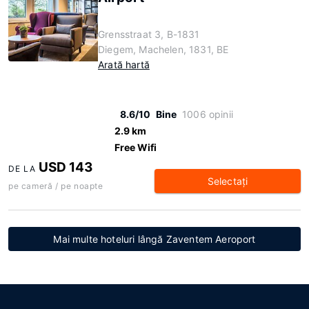
Grensstraat 3, B-1831
Diegem, Machelen, 1831, BE
Arată hartă
8.6/10
Bine
1006 opinii
2.9 km
Free Wifi
USD 143
DE LA
Selectaţi
pe cameră / pe noapte
Mai multe hoteluri lângă Zaventem Aeroport