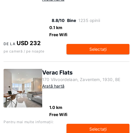
8.8/10
Bine
1235 opinii
0.1 km
Free Wifi
USD 232
DE LA
Selectaţi
pe cameră / pe noapte
Verac Flats
170 Vilvoordelaan, Zaventem, 1930, BE
Arată hartă
1.0 km
Free Wifi
Pentru mai multe informaţii:
Selectaţi