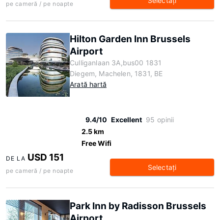
Selectaţi
pe cameră / pe noapte
Hilton Garden Inn Brussels
Airport
Culliganlaan 3A,bus00 1831
Diegem, Machelen, 1831, BE
Arată hartă
9.4/10
Excellent
95 opinii
2.5 km
Free Wifi
USD 151
DE LA
Selectaţi
pe cameră / pe noapte
Park Inn by Radisson Brussels
Airport