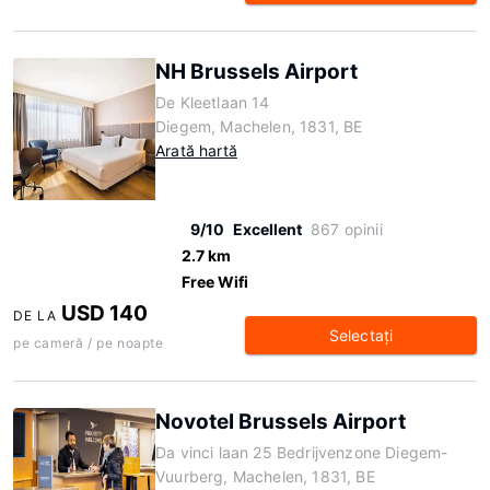
NH Brussels Airport
De Kleetlaan 14
Diegem, Machelen, 1831, BE
Arată hartă
9/10
Excellent
867 opinii
2.7 km
Free Wifi
USD 140
DE LA
Selectaţi
pe cameră / pe noapte
Novotel Brussels Airport
Da vinci laan 25 Bedrijvenzone Diegem-
Vuurberg, Machelen, 1831, BE