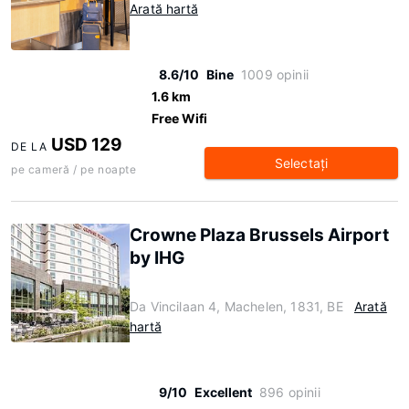
Arată hartă
8.6/10
Bine
1009 opinii
1.6 km
Free Wifi
USD 129
DE LA
Selectaţi
pe cameră / pe noapte
Crowne Plaza Brussels Airport
by IHG
Da Vincilaan 4, Machelen, 1831, BE
Arată
hartă
9/10
Excellent
896 opinii