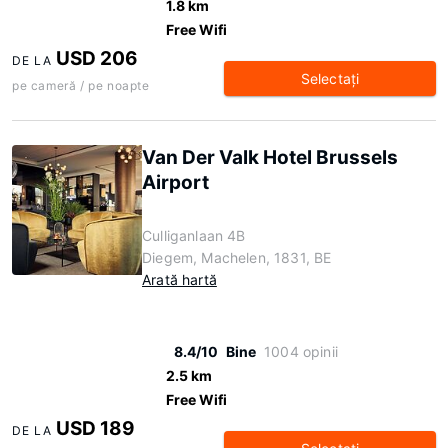
1.8 km
Free Wifi
USD 206
DE LA
Selectaţi
pe cameră / pe noapte
Van Der Valk Hotel Brussels
Airport
Culliganlaan 4B
Diegem, Machelen, 1831, BE
Arată hartă
8.4/10
Bine
1004 opinii
2.5 km
Free Wifi
USD 189
DE LA