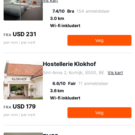
Vis kart
7.4/10
Bra
154 anmeldelser
3.0 km
Wi-fi inkludert
USD 231
FRA
Velg
per rom / per natt
Hostellerie Klokhof
Sint-Anna 2, Kortrijk, 8500, BE
Vis kart
6.6/10
Fair
11 anmeldelser
3.6 km
Wi-fi inkludert
USD 179
FRA
Velg
per rom / per natt