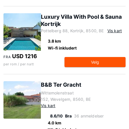
Luxury Villa With Pool & Sauna
Kortrijk
Pottelberg 88, Kortrijk, 8500, BE
Vis kart
3.8 km
Wi-fi inkludert
USD 1216
FRA
Velg
per rom / per natt
B&B Ter Gracht
Wittemolenstraat
152, Wevelgem, 8560, BE
Vis kart
8.6/10
Bra
36 anmeldelser
4.0 km