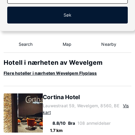
Søk
Search
Map
Nearby
Hotell i nærheten av Wevelgem
Flere hoteller i nærheten Wevelgem Flyplass
Cortina Hotel
Lauwestraat 59, Wevelgem, 8560, BE
Vis
kart
8.8/10
Bra
108 anmeldelser
1.7 km