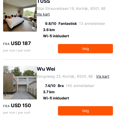
TUSS
Stijn Streuvelslaan 19, Kortrijk, 8501, BE
Vis kart
9.8/10
Fantastisk
13 anmeldelser
3.6 km
Wi-fi inkludert
USD 187
FRA
Velg
per rom / per natt
Wu Wei
Kongoweg 23, Kortrijk, 8500, BE
Vis kart
7.4/10
Bra
140 anmeldelser
3.7 km
Wi-fi inkludert
USD 150
FRA
Velg
per rom / per natt