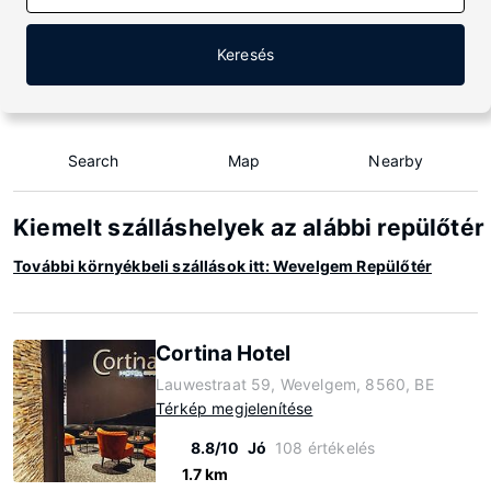
Keresés
Search
Map
Nearby
Kiemelt szálláshelyek az alábbi repülőt
További környékbeli szállások itt: Wevelgem Repülőtér
Cortina Hotel
Lauwestraat 59, Wevelgem, 8560, BE
Térkép megjelenítése
8.8/10
Jó
108 értékelés
1.7 km