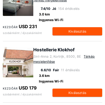
Térkép megjelenítése
7.4/10
Jó
154 értékelés
3.0 km
Ingyenes Wi-Fi
USD 231
KEZDŐÁR
Kiválasztás
szobánként / éjszakánként
Hostellerie Klokhof
Sint-Anna 2, Kortrijk, 8500, BE
Térkép
megjelenítése
6.6/10
Fair
11 értékelés
3.6 km
Ingyenes Wi-Fi
USD 179
KEZDŐÁR
Kiválasztás
szobánként / éjszakánként