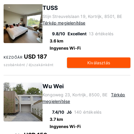
TUSS
Stijn Streuvelslaan 19, Kortrijk, 8501, BE
Térkép megjelenítése
9.8/10
Excellent
13 értékelés
3.6 km
Ingyenes Wi-Fi
USD 187
KEZDŐÁR
Kiválasztás
szobánként / éjszakánként
Wu Wei
Kongoweg 23, Kortrijk, 8500, BE
Térkép
megjelenítése
7.4/10
Jó
140 értékelés
3.7 km
Ingyenes Wi-Fi