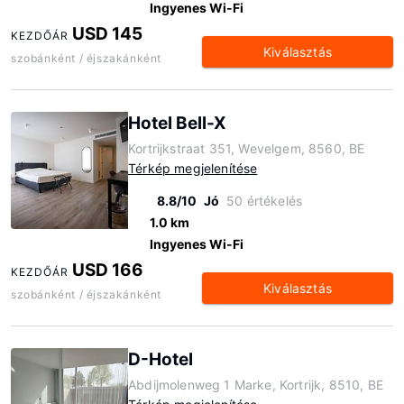
Ingyenes Wi-Fi
USD 145
KEZDŐÁR
Kiválasztás
szobánként / éjszakánként
Hotel Bell-X
Kortrijkstraat 351, Wevelgem, 8560, BE
Térkép megjelenítése
8.8/10
Jó
50 értékelés
1.0 km
Ingyenes Wi-Fi
USD 166
KEZDŐÁR
Kiválasztás
szobánként / éjszakánként
D-Hotel
Abdijmolenweg 1 Marke, Kortrijk, 8510, BE