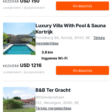
USD 150
KEZDŐÁR
Kiválasztás
szobánként / éjszakánként
Luxury Villa With Pool & Sauna
Kortrijk
Pottelberg 88, Kortrijk, 8500, BE
Térkép
megjelenítése
3.8 km
Ingyenes Wi-Fi
USD 1216
KEZDŐÁR
Kiválasztás
szobánként / éjszakánként
B&B Ter Gracht
Wittemolenstraat
152, Wevelgem, 8560, BE
Térkép megjelenítése