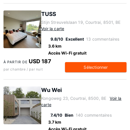
TUSS
Stijn Streuvelslaan 19, Courtrai, 8501, BE
Voir la carte
9.8/10
Excellent
13 commentaires
3.6 km
Accès Wi-Fi gratuit
USD 187
À PARTIR DE
Sélectionner
par chambre / par nuit
Wu Wei
Kongoweg 23, Courtrai, 8500, BE
Voir la
carte
7.4/10
Bien
140 commentaires
3.7 km
Accès Wi-Fi gratuit