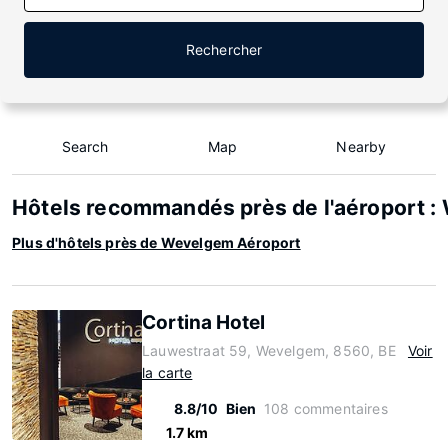
Rechercher
Search
Map
Nearby
Hôtels recommandés près de l'aéroport 
Plus d'hôtels près de Wevelgem Aéroport
Cortina Hotel
Lauwestraat 59, Wevelgem, 8560, BE
Voir
la carte
8.8/10
Bien
108 commentaires
1.7 km