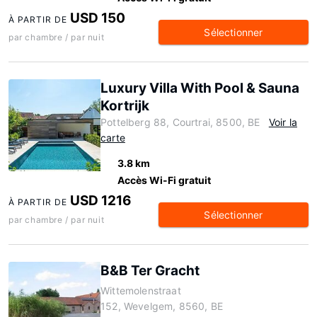
USD 150
À PARTIR DE
Sélectionner
par chambre / par nuit
Luxury Villa With Pool & Sauna
Kortrijk
Pottelberg 88, Courtrai, 8500, BE
Voir la
carte
3.8 km
Accès Wi-Fi gratuit
USD 1216
À PARTIR DE
Sélectionner
par chambre / par nuit
B&B Ter Gracht
Wittemolenstraat
152, Wevelgem, 8560, BE