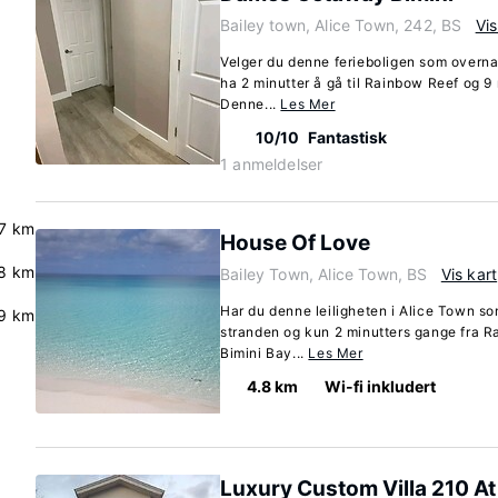
Bailey town, Alice Town, 242, BS
Vis
Velger du denne ferieboligen som overnat
ha 2 minutter å gå til Rainbow Reef og 9 
Denne...
Les Mer
10/10
Fantastisk
1 anmeldelser
.7 km
House Of Love
8 km
Bailey Town, Alice Town, BS
Vis kart
Har du denne leiligheten i Alice Town so
9 km
stranden og kun 2 minutters gange fra R
Bimini Bay...
Les Mer
4.8 km
Wi-fi inkludert
Luxury Custom Villa 210 A