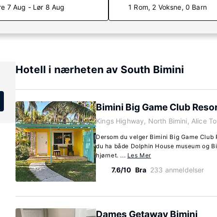
re 7 Aug - Lør 8 Aug
1 Rom, 2 Voksne, 0 Barn
Hotell i nærheten av South Bimini
Bimini Big Game Club Resor
Kings Highway, North Bimini, Alice T
Dersom du velger Bimini Big Game Club R
du ha både Dolphin House museum og Bim
hjørnet. ...
Les Mer
7.6/10
Bra
233 anmeldelser
Dames Getaway Bimini