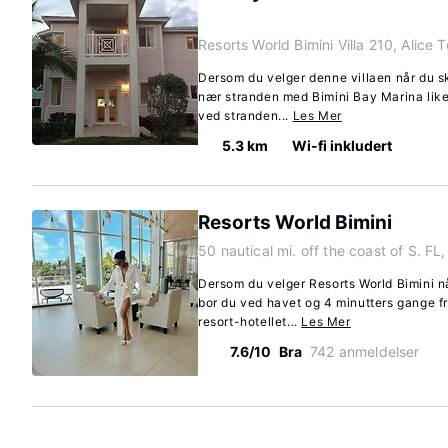
Resorts World Bimini Villa 210, Alice 
Dersom du velger denne villaen når du s
nær stranden med Bimini Bay Marina like
ved stranden...
Les Mer
5.3 km
Wi-fi inkludert
Resorts World Bimini
50 nautical mi. off the coast of S. FL
Dersom du velger Resorts World Bimini n
bor du ved havet og 4 minutters gange f
resort-hotellet...
Les Mer
7.6/10
Bra
742 anmeldelser