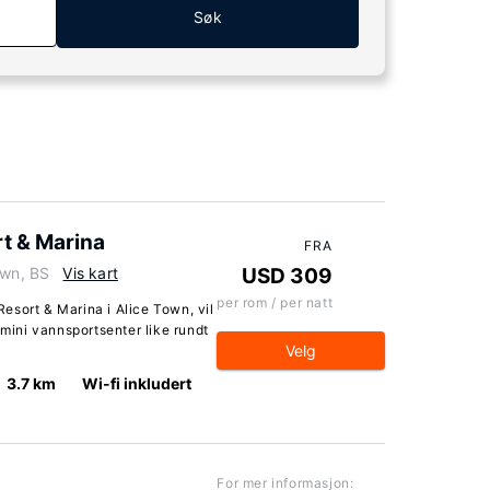
Søk
t & Marina
FRA
own, BS
Vis kart
USD 309
per rom / per natt
esort & Marina i Alice Town, vil
ini vannsportsenter like rundt
Velg
3.7 km
Wi-fi inkludert
For mer informasjon: