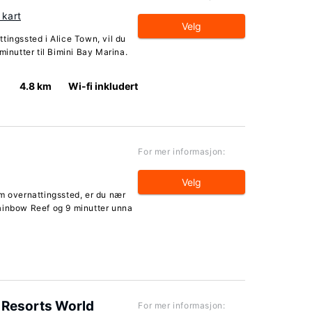
 kart
Velg
tingssted i Alice Town, vil du
minutter til Bimini Bay Marina.
4.8 km
Wi-fi inkludert
For mer informasjon:
Velg
m overnattingssted, er du nær
ainbow Reef og 9 minutter unna
t Resorts World
For mer informasjon: