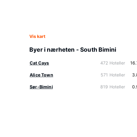
Vis kart
Byer i nærheten - South Bimini
Cat Cays
472 Hoteller
16
Alice Town
571 Hoteller
3.
Sør-Bimini
819 Hoteller
0.