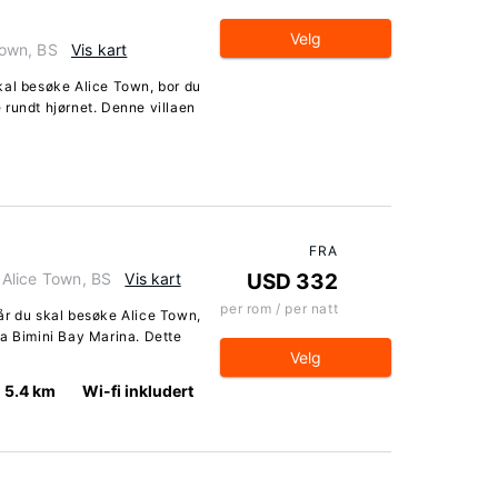
Velg
Town, BS
Vis kart
kal besøke Alice Town, bor du
 rundt hjørnet. Denne villaen
FRA
, Alice Town, BS
Vis kart
USD 332
per rom / per natt
år du skal besøke Alice Town,
ra Bimini Bay Marina. Dette
Velg
5.4 km
Wi-fi inkludert