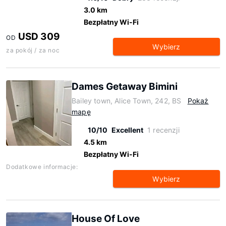
3.0 km
Bezpłatny Wi-Fi
USD 309
OD
Wybierz
za pokój / za noc
Dames Getaway Bimini
Bailey town, Alice Town, 242, BS
Pokaż
mapę
10/10
Excellent
1 recenzji
4.5 km
Bezpłatny Wi-Fi
Dodatkowe informacje:
Wybierz
House Of Love