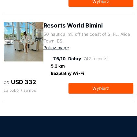
Wybierz
Resorts World Bimini
50 nautical mi. off the coast of S. FL, Alice
Town, BS
Pokaż mapę
7.6/10
Dobry
742 recenzji
5.2 km
Bezpłatny Wi-Fi
USD 332
OD
Wybierz
za pokój / za noc