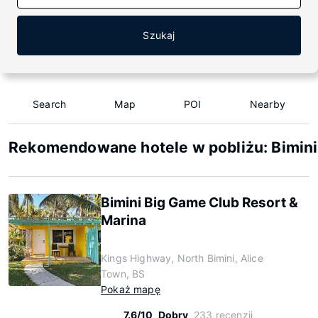
Szukaj
Search
Map
POI
Nearby
Rekomendowane hotele w pobliżu: Bimin
Bimini Big Game Club Resort &
Marina
Kings Highway, North Bimini, Alice
Town, BS
Pokaż mapę
7.6/10
Dobry
233 recenzji