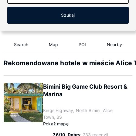
Szukaj
Search
Map
POI
Nearby
Rekomendowane hotele w mieście Alice
Bimini Big Game Club Resort &
Marina
Kings Highway, North Bimini, Alice
Town, BS
Pokaż mapę
7.6/10
Dobry
233 recenzji