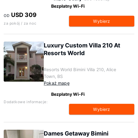
Bezpłatny Wi-Fi
USD 309
OD
Wybierz
za pokój / za noc
Luxury Custom Villa 210 At
Resorts World
Resorts World Bimini Villa 210, Alice
Town, BS
Pokaż mapę
Bezpłatny Wi-Fi
Dodatkowe informacje:
Wybierz
Dames Getaway Bimini