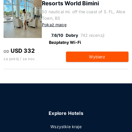
Resorts World Bimini
50 nautical mi. off the coast of S. FL, Alice
Town, BS
Pokaż mapę
7.6/10
Dobry
742 recenzji
Bezpłatny Wi-Fi
USD 332
OD
Wybierz
za pokój / za noc
Explore Hotels
Wszystkie kraje