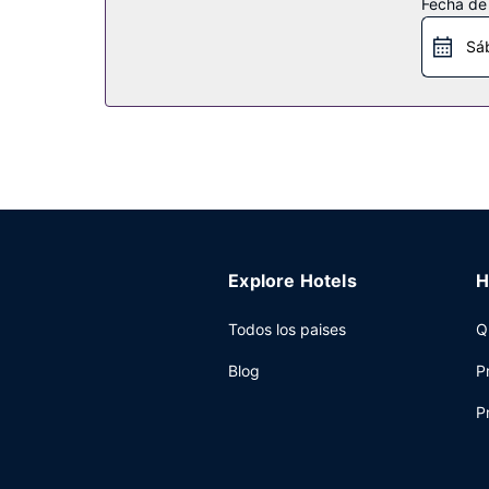
Fecha de
Restaurante
Sá
Si tienes ganas de comer algo de cocina china, v
horario limitado. Se ofrece un desayuno bufé tod
Otros servicios
Tendrás conexión a Internet por cable gratis, u
como servicio de transporte al aeropuerto (ida y 
Explore Hotels
H
Todos los paises
Q
Blog
P
P