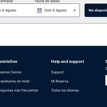
 entrada:
Fecha de salida:
b 8 Agosto
Dom 9 Agosto
Ver disponi
e a Feng Huang Xuan, uno de los 2 restaurantes de este hotel, o sim
os los días de 07:00 a 10:00 con un coste adicional.
n centro de negocios y tintorería a tu disposición. Pagando un pequ
vuelta) disponible 24 horas y aparcamiento sin asistencia gratuito.
otelsOne
Help and support
S
uienes Somos
Support
ropietarios de hotel
Mi Reserva
reguntas más frecuentes
Todos los idiomas