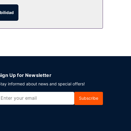
bilidad
plemente llama al servicio de habitaciones con
eño suplemento podrás aprovechar prestaciones
Sign Up for Newsletter
tay informed about news and special offers!
Subscribe