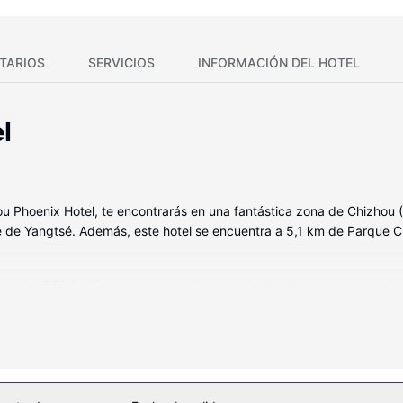
TARIOS
SERVICIOS
INFORMACIÓN DEL HOTEL
l
hoenix Hotel, te encontrarás en una fantástica zona de Chizhou (Di
 de Yangtsé. Además, este hotel se encuentra a 5,1 km de Parque C
a de las 338 habitaciones con minibar. Las habitaciones disponen de
exión a Internet por cable y wifi gratis. El cuarto de baño con duc
itos.
una piscina al aire libre, una pista de tenis al aire libre y sauna. En
artida.