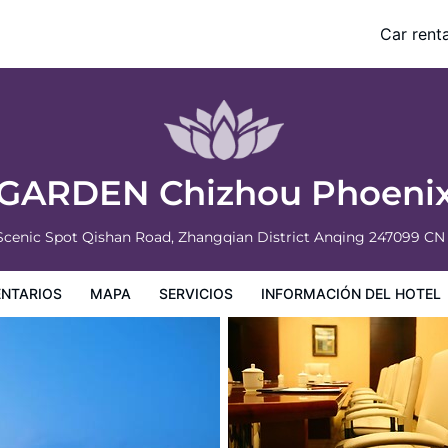
l
Car renta
nformación del hotel
Condiciones especiales
GARDEN Chizhou Phoenix
Scenic Spot Qishan Road, Zhangqian District
Anqing
247099
CN
NTARIOS
MAPA
SERVICIOS
INFORMACIÓN DEL HOTEL