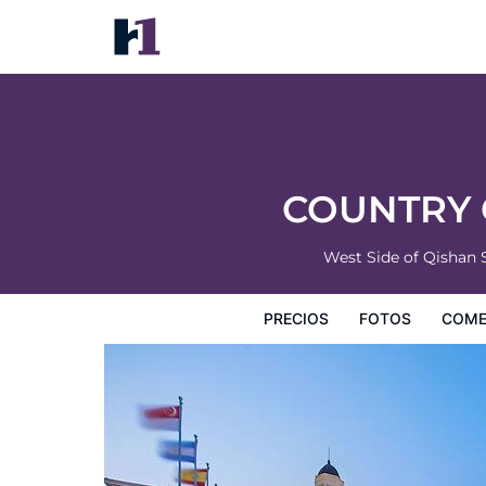
COUNTRY GARDEN Chizhou Phoenix Hote
Precios
Fotos
Comentarios
Mapa
Servicios
I
COUNTRY 
West Side of Qishan 
PRECIOS
FOTOS
COME