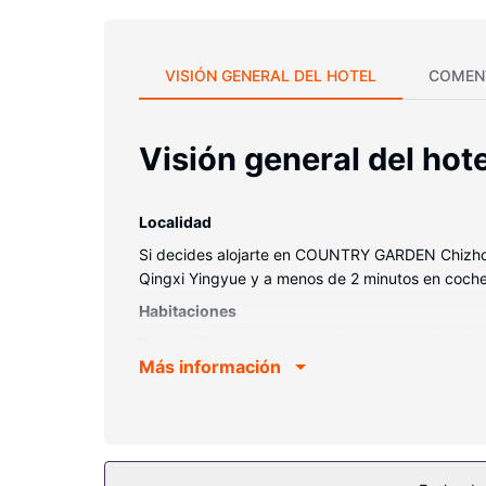
VISIÓN GENERAL DEL HOTEL
COMEN
Visión general del hote
Localidad
Si decides alojarte en COUNTRY GARDEN Chizhou P
Qingxi Yingyue y a menos de 2 minutos en coche
Habitaciones
Te sentirás como en tu propia casa en cualquier
Más información
tendrás un televisor con canales por cable y con
hidromasaje y artículos de higiene personal gratu
Servicios hotel
Apreciarás las instalaciones de ocio, que incluyen 
servicios de conserjería y una sala de estar comp