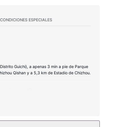
CONDICIONES ESPECIALES
strito Guichi), a apenas 3 min a pie de Parque
hizhou Qishan y a 5,3 km de Estadio de Chizhou.
 balcón o patio. Para los momentos de ocio,
ha y bañera combinadas está provisto de bañera de
contrarás también conexión a Internet wifi gratis,