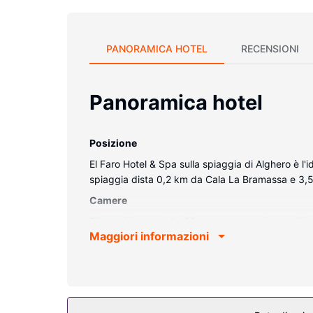
PANORAMICA HOTEL
RECENSIONI
Panoramica hotel
Posizione
El Faro Hotel & Spa sulla spiaggia di Alghero è l'
spiaggia dista 0,2 km da Cala La Bramassa e 3,
Camere
Rilassati in una delle 90 camere con aria condizio
Maggiori informazioni
mentre la TV con canali via satellite è l'ideale p
comfort includono casseforti e scrivanie, mentre le
Attrattive della proprietà
Rilassati presso la spa con servizi completi, dove
un'ampia gamma di servizi, che include 2 piscine a