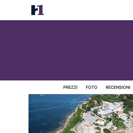
El Faro Hotel & Spa
Prezzi
Foto
Recensioni
Mappa
L'hotel e i suoi s
PREZZI
FOTO
RECENSIONI