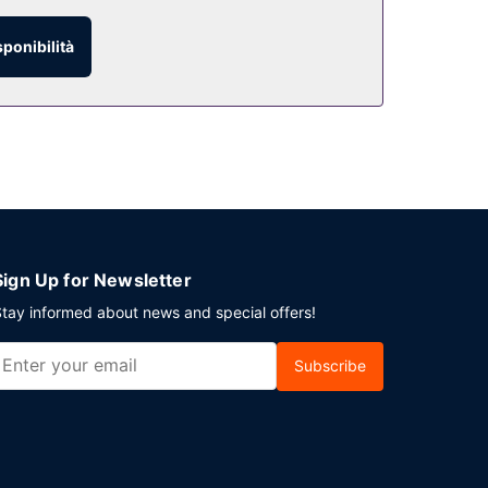
sponibilità
 e mangiare all'aperto. In alternativa, richiedi il
lounge. La colazione continentale viene servita
li ospiti potranno usufruire di un servizio
Sign Up for Newsletter
tay informed about news and special offers!
Subscribe