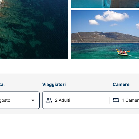
za:
Viaggiatori
Camere
gosto
2 Adulti
1 Camer