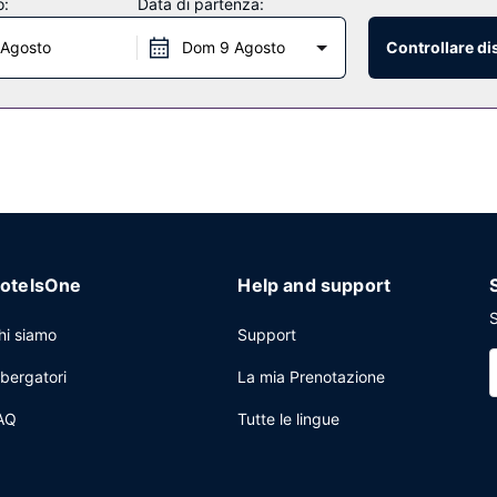
o:
Data di partenza:
 Agosto
Dom 9 Agosto
Controllare di
o in cucina mediterranea; qui potrai ammirare la vista sul campo da golf
ilassarti con un drink rinfrescante? Troverai un bar sull'acqua e 2 bar/
e 10:30.
to o limousine e un pratico servizio di lavanderia e lavaggio a secco. G
ggio gratuito è disponibile in loco.
otelsOne
Help and support
S
hi siamo
Support
lbergatori
La mia Prenotazione
AQ
Tutte le lingue