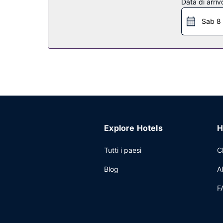
Data di arriv
servizio babysitter a pagamento.
Sab 8
Ristorante
Visita Baia delle Ninfe, un ristorante specializzat
servizio in camera con orario limitato. Desideri r
gratuitamente tutti i giorni dalle ore 07:30 alle or
Altre attrattive
Potrai usufruire di un business center, servizio au
navetta dalla stazione a pagamento e il un parche
Explore Hotels
H
Tutti i paesi
C
Blog
A
F