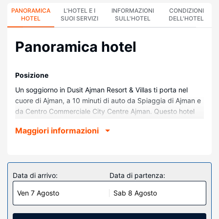
PANORAMICA
L'HOTEL E I
INFORMAZIONI
CONDIZIONI
HOTEL
SUOI SERVIZI
SULL'HOTEL
DELL'HOTEL
Panoramica hotel
Posizione
Un soggiorno in Dusit Ajman Resort & Villas ti porta nel
cuore di Ajman, a 10 minuti di auto da Spiaggia di Ajman e
da Centro Commerciale City Centre Ajman. Questo hotel
sulla spiaggia dista 14,6 km da Acquario di Sharjah e 15,1
Maggiori informazioni
km da Centro della città di Sharjah.
Camere
Regalati un soggiorno indimenticabile in una delle 180
camere della struttura, dotate di aria condizionata e
Data di arrivo:
Data di partenza:
angolo cottura con microonde e macchina per caffè
Ven 7 Agosto
Sab 8 Agosto
espresso. Grazie ad un comodo letto con copriletto in
piuma e biancheria da letto di alta qualità dormirai sonni
tranquilli. Le camere sono dotate di balcone attrezzato. La