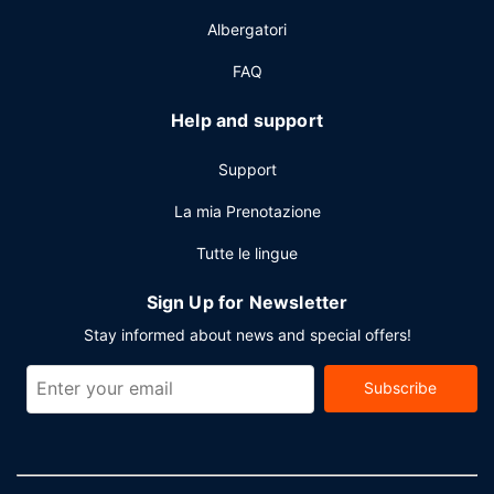
piscina. La colazione a buffet è disponibile a pagamento
Albergatori
tutti i giorni dalle ore 07:00 alle ore 10:30.
FAQ
Altre attrattive
Potrai usufruire di un business center aperto 24 ore su 24,
Help and support
servizio auto o limousine e quotidiani gratuiti nella hall. Un
hotel è ideale per l'organizzazione di eventi, grazie a
Support
un'area per conferenze e sale riunioni. Il un parcheggio
gratuito è disponibile in loco.
La mia Prenotazione
Tutte le lingue
Sign Up for Newsletter
Stay informed about news and special offers!
Subscribe